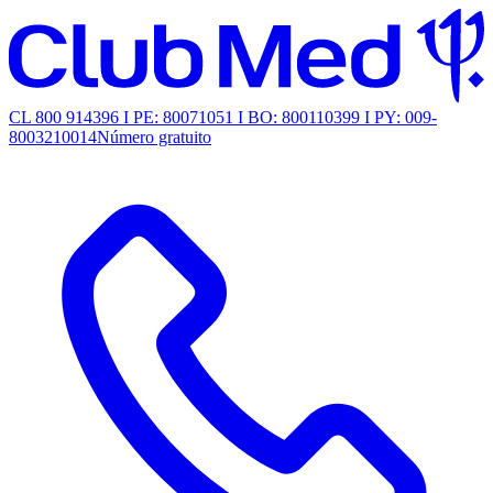
CL 800 914396 I PE: 80071051 I BO: 800110399 I PY: 009-
8003210014
Número gratuito