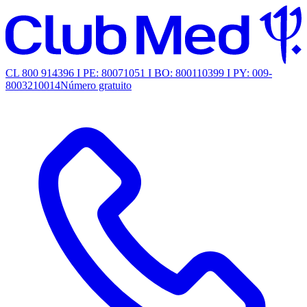
CL 800 914396 I PE: 80071051 I BO: 800110399 I PY: 009-
8003210014
Número gratuito