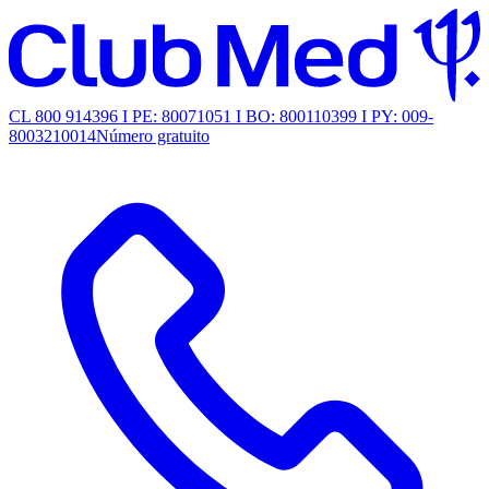
CL 800 914396 I PE: 80071051 I BO: 800110399 I PY: 009-
8003210014
Número gratuito